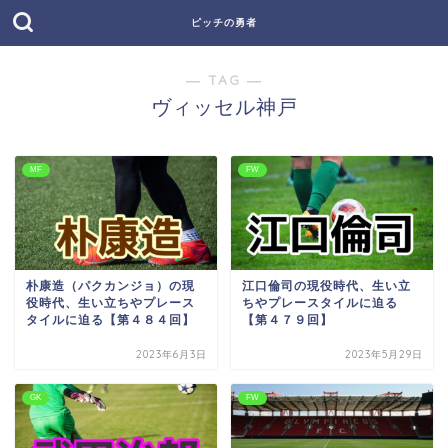
ピッチの勇者
― TAG ―
ヴィッセル神戸
MF
FW
朴康造（パクカンジョ）の現
江口倫司の現役時代、生い立
役時代、生い立ちやプレース
ちやプレースタイルに迫る
タイルに迫る【第４８４回】
【第４７９回】
2023年6月3日
2023年5月29日
GK
FW