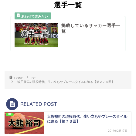
選手一覧
掲載しているサッカー選手一
覧
HOME
DF
波戸康広の現役時代、生い立ちやプレースタイルに迫る【第２７４回】
RELATED POST
MF
大熊裕司の現役時代、生い立ちやプレースタイル
に迫る【第７３回】
2019年2月17日