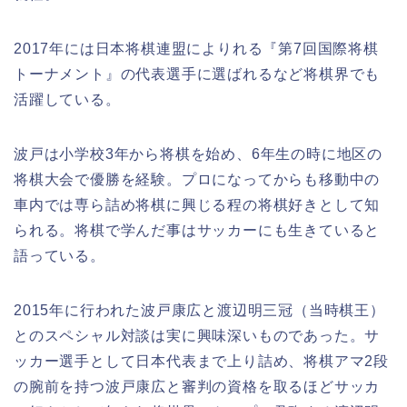
2017年には日本将棋連盟によりれる『第7回国際将棋
トーナメント』の代表選手に選ばれるなど将棋界でも
活躍している。
波戸は小学校3年から将棋を始め、6年生の時に地区の
将棋大会で優勝を経験。プロになってからも移動中の
車内では専ら詰め将棋に興じる程の将棋好きとして知
られる。将棋で学んだ事はサッカーにも生きていると
語っている。
2015年に行われた波戸康広と渡辺明三冠（当時棋王）
とのスペシャル対談は実に興味深いものであった。サ
ッカー選手として日本代表まで上り詰め、将棋アマ2段
の腕前を持つ波戸康広と審判の資格を取るほどサッカ