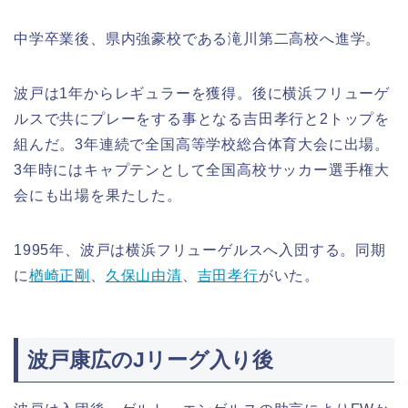
中学卒業後、県内強豪校である滝川第二高校へ進学。
波戸は1年からレギュラーを獲得。後に横浜フリューゲ
ルスで共にプレーをする事となる吉田孝行と2トップを
組んだ。3年連続で全国高等学校総合体育大会に出場。
3年時にはキャプテンとして全国高校サッカー選手権大
会にも出場を果たした。
1995年、波戸は横浜フリューゲルスへ入団する。同期
に
楢崎正剛
、
久保山由清
、
吉田孝行
がいた。
波戸康広のJリーグ入り後