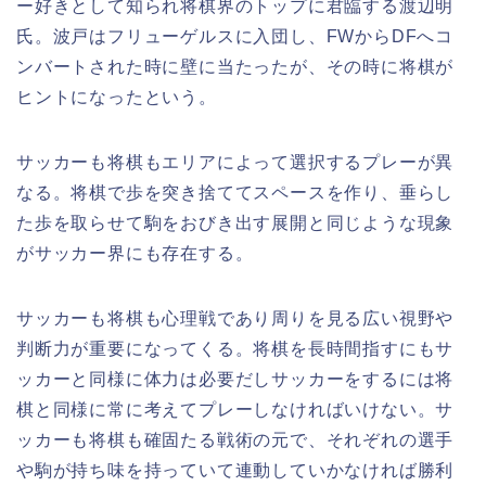
ー好きとして知られ将棋界のトップに君臨する渡辺明
氏。波戸はフリューゲルスに入団し、FWからDFへコ
ンバートされた時に壁に当たったが、その時に将棋が
ヒントになったという。
サッカーも将棋もエリアによって選択するプレーが異
なる。将棋で歩を突き捨ててスペースを作り、垂らし
た歩を取らせて駒をおびき出す展開と同じような現象
がサッカー界にも存在する。
サッカーも将棋も心理戦であり周りを見る広い視野や
判断力が重要になってくる。将棋を長時間指すにもサ
ッカーと同様に体力は必要だしサッカーをするには将
棋と同様に常に考えてプレーしなければいけない。サ
ッカーも将棋も確固たる戦術の元で、それぞれの選手
や駒が持ち味を持っていて連動していかなければ勝利