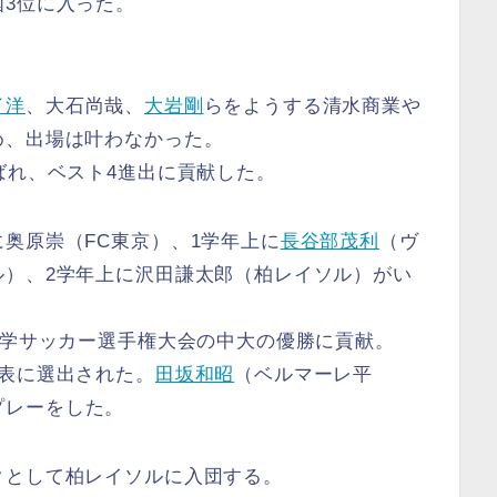
3位に入った。
。
了洋
、大石尚哉、
大岩剛
らをようする清水商業や
め、出場は叶わなかった。
ばれ、ベスト4進出に貢献した。
奥原崇（FC東京）、1学年上に
長谷部茂利
（ヴ
ル）、2学年上に沢田謙太郎（柏レイソル）がい
大学サッカー選手権大会の中大の優勝に貢献。
表に選出された。
田坂和昭
（ベルマーレ平
プレーをした。
クとして柏レイソルに入団する。