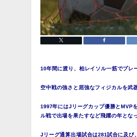
10年間に渡り、柏レイソル一筋でプレ
空中戦の強さと屈強なフィジカルを武
1997年にはJリーグカップ優勝とMV
ル戦で出場を果たすなど飛躍の年とな
Jリーグ通算出場試合は281試合に及び