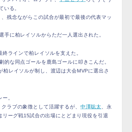
れている。
り、残念ながらこの試合が最初で最後の代表マッ
秀選手に柏レイソルからただ一人選出された。
て最終ラインで柏レイソルを支えた。
で劇的な同点ゴールを鹿島ゴールに叩きこんだ。
が柏レイソルが制し、渡辺は大会MVPに選出さ
レー。
、クラブの象徴として活躍するが、
中澤聡太
、永
年はリーグ戦15試合の出場にとどまり現役を引退