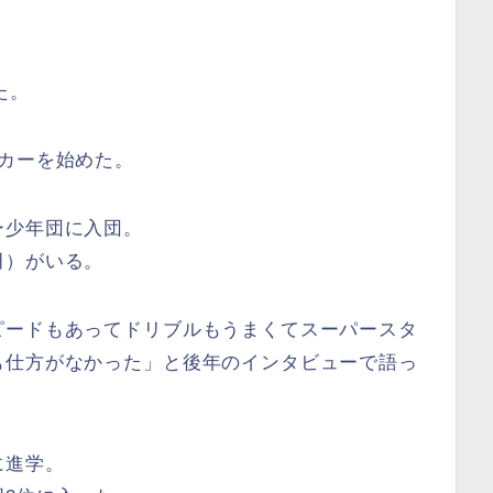
た。
カーを始めた。
ー少年団に入団。
田）がいる。
ピードもあってドリブルもうまくてスーパースタ
も仕方がなかった」と後年のインタビューで語っ
に進学。