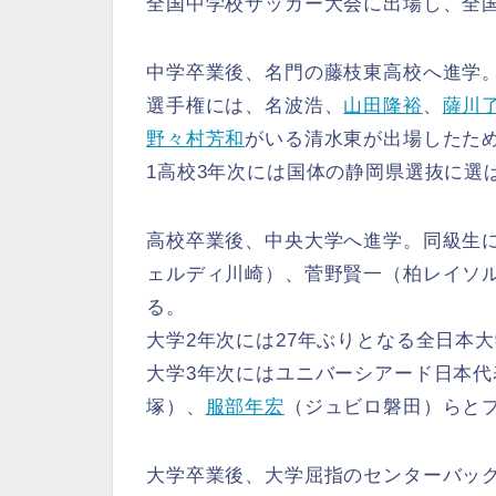
全国中学校サッカー大会に出場し、全国
中学卒業後、名門の藤枝東高校へ進学
選手権には、名波浩、
山田隆裕
、
薩川
野々村芳和
がいる清水東が出場したた
1高校3年次には国体の静岡県選抜に選
高校卒業後、中央大学へ進学。同級生に
ェルディ川崎）、菅野賢一（柏レイソ
る。
大学2年次には27年ぶりとなる全日本
大学3年次にはユニバーシアード日本代
塚）、
服部年宏
（ジュビロ磐田）らと
大学卒業後、大学屈指のセンターバッ