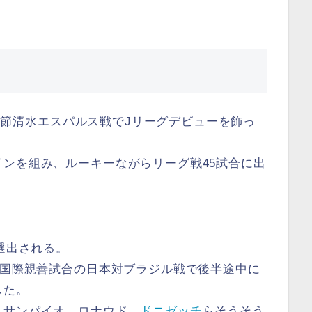
 第1節清水エスパルス戦でJリーグデビューを飾っ
ンを組み、ルーキーながらリーグ戦45試合に出
選出される。
た国際親善試合の日本対ブラジル戦で後半途中に
した。
、サンパイオ、ロナウド、
ドニゼッチ
らそうそう