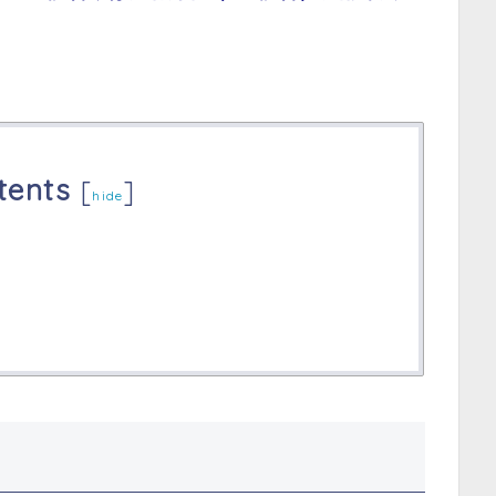
tents
[
]
hide