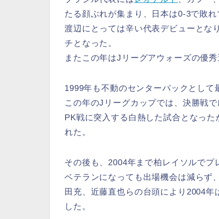
たる顔ぶれが集まり、日本は0-3で敗
渡辺にとっては辛い代表デビューとな
チとなった。
またこの年はJリーグアウォーズの優
1999年も不動のセンターバックとし
この年のJリーグカップでは、決勝戦
PK戦に突入する白熱した試合となった
れた。
その後も、2004年まで柏レイソルでプ
ベテランになっても出場機会は減らず
田充、近藤直也らの台頭により2004
した。