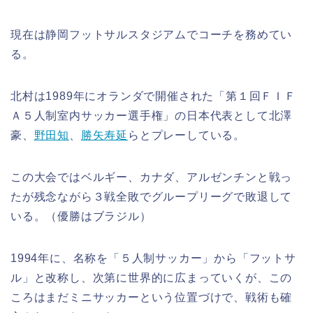
現在は静岡フットサルスタジアムでコーチを務めてい
る。
北村は1989年にオランダで開催された「第１回ＦＩＦ
Ａ５人制室内サッカー選手権」の日本代表として北澤
豪、
野田知
、
勝矢寿延
らとプレーしている。
この大会ではベルギー、カナダ、アルゼンチンと戦っ
たが残念ながら３戦全敗でグループリーグで敗退して
いる。（優勝はブラジル）
1994年に、名称を「５人制サッカー」から「フットサ
ル」と改称し、次第に世界的に広まっていくが、この
ころはまだミニサッカーという位置づけで、戦術も確