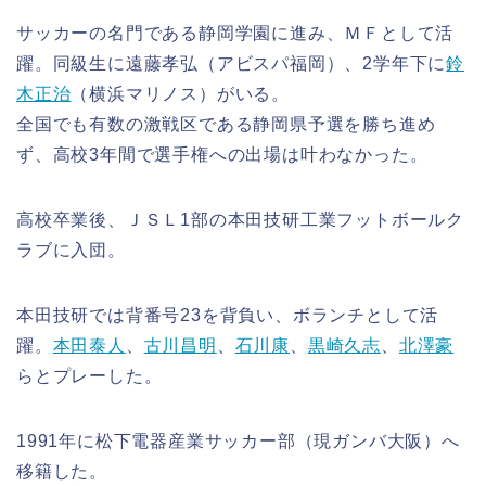
サッカーの名門である静岡学園に進み、ＭＦとして活
躍。同級生に遠藤孝弘（アビスパ福岡）、2学年下に
鈴
木正治
（横浜マリノス）がいる。
全国でも有数の激戦区である静岡県予選を勝ち進め
ず、高校3年間で選手権への出場は叶わなかった。
高校卒業後、ＪＳＬ1部の本田技研工業フットボールク
ラブに入団。
本田技研では背番号23を背負い、ボランチとして活
躍。
本田泰人
、
古川昌明
、
石川康
、
黒崎久志
、
北澤豪
らとプレーした。
1991年に松下電器産業サッカー部（現ガンバ大阪）へ
移籍した。