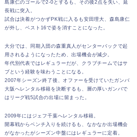
島康仁のゴールで2-0とするも、その後2点を失い、延
長戦に突入。
試合は決着がつかずPK戦に入るも安田理大、森島康仁
が外し、ベスト16で姿を消すことになった。
大分では、同期入団の森重真人がセンターバックで起
用されるようになったため、出場機会が減少。
年代別代表ではレギュラーだが、クラブチームではサ
ブという経験を味わうことになる。
2007年シーズン終了後、オファーを受けていたガンバ
大阪へレンタル移籍を決断するも、層の厚いガンバで
はリーグ戦5試合の出場に留まった。
2009年にはジェフ千葉へレンタル移籍。
開幕戦からベンチ入りを続けるも、なかなか出場機会
がなかったがシーズン中盤にはレギュラーに定着。