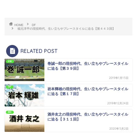
HOME
DF
福元洋平の現役時代、生い立ちやプレースタイルに迫る【第４４３回】
RELATED POST
FW
巻誠一郎の現役時代、生い立ちやプレースタイル
に迫る【第３９回】
2019年1月15日
DF
岩本輝雄の現役時代、生い立ちやプレースタイル
に迫る【第１７回】
2018年12月24日
MF
酒井友之の現役時代、生い立ちやプレースタイル
に迫る【３１１回】
2020年5月2日