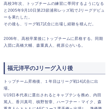
高校3年次、トップチームの練習に帯同するようになる
と2005年9月10日第23節浦和レッズ戦でJリーグデビュ
ーを果たした。
その後も、リーグ戦7試合に出場し経験を積んだ。
2006年、高校卒業後にトップチームに昇格する。同期
入団に高橋大輔、森重真人、梶原公がいる。
福元洋平のJリーグ入り後
トップチーム昇格後、１年目はリーグ戦14試合に出
場。
U19日本代表に選出されるとキャプテンを務め、内田
篤人、香川真司、槙野智章、ハーフナー・マイク、森
重真人らとともにAFCユース選手権へ出場し、準優勝