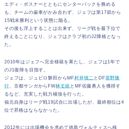
エディ・ボスナーとともにセンターバックを務める
も、チームの歯車がかみ合わず、ジェフは第17節から
15戦未勝利という状態に陥る。
その後も浮上することは出来ず、リーグ戦を最下位で
終えることになり、ジェフはクラブ初のJ2降格となっ
た。
2010年はジェフへ完全移籍を果たし、ジェフは1年で
のJ1復帰を目指す。
ジェフは、ジュビロ磐田からMF
村井慎二
とDF
茶野隆
行
、京都サンガからFW
林丈統
とMF佐藤勇人を獲得す
るなど、充実した戦力補強を行った。
福元自身はリーグ戦19試合に出場したが、最終順位は4
位で昇格はならなかった。
2012年には出場機会を求めて徳島ヴォルティスへ移