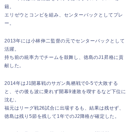
籍。
エリゼウとコンビを組み、センターバックとしてプレ
ー。
2013年には小林伸二監督の元でセンターバックとして
活躍。
持ち前の統率力でチームを鼓舞し、徳島のJ1昇格に貢
献した。
2014年はJ1開幕戦のサガン鳥栖戦で0-5で大敗する
と、その後も波に乗れず開幕9連敗を喫するなど下位に
沈む。
福元はリーグ戦26試合に出場するも、結果は残せず、
徳島は残り5節を残して1年でのJ2降格が確定した。