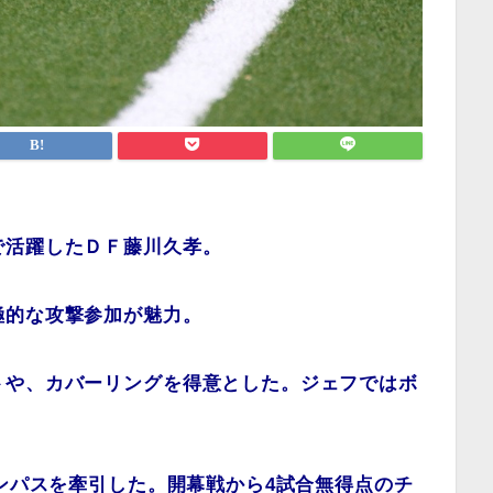
で活躍したＤＦ藤川久孝。
極的な攻撃参加が魅力。
トや、カバーリングを得意とした。ジェフではボ
ランパスを牽引した。開幕戦から4試合無得点のチ