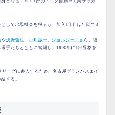
前身となるＪＳＬ1部のトヨタ自動車工業サッカ
として出場機会を得るも、加入1年目は年間で3
雄
や
浅野哲也
、
小川誠一
、
ジョルジーニョ
ら、後
選手たちとともに奮闘し、1990年に1部昇格を
部Ｊリーグに参入するため、名古屋グランパスエイ
締結する。
後