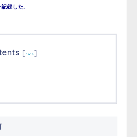
を記録した。
tents
[
]
hide
前