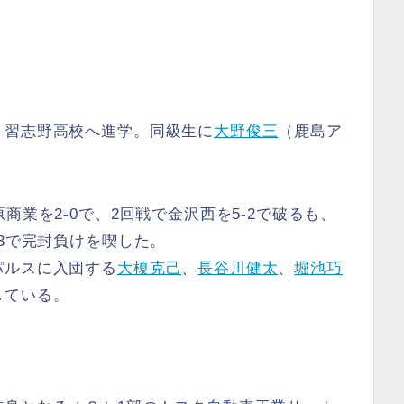
、習志野高校へ進学。同級生に
大野俊三
（鹿島ア
商業を2-0で、2回戦で金沢西を5-2で破るも、
-3で完封負けを喫した。
パルスに入団する
大榎克己
、
長谷川健太
、
堀池巧
している。