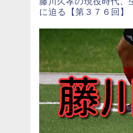
藤川久孝の現役時代、
に迫る【第３７６回】