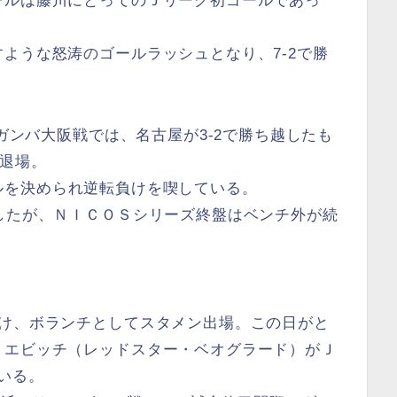
ールは藤川にとってのＪリーグ初ゴールであっ
ような怒涛のゴールラッシュとなり、7-2で勝
節ガンバ大阪戦では、名古屋が3-2で勝ち越したも
で退場。
ルを決められ逆転負けを喫している。
したが、ＮＩＣＯＳシリーズ終盤はベンチ外が続
付け、ボランチとしてスタメン出場。この日がと
リエビッチ（レッドスター・ベオグラード）がＪ
いる。