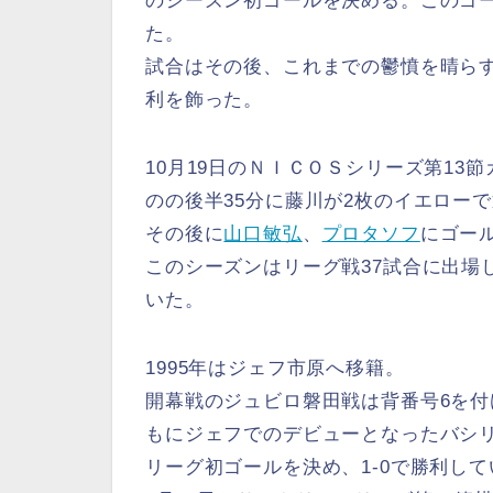
のシーズン初ゴールを決める。このゴ
た。
試合はその後、これまでの鬱憤を晴らす
利を飾った。
10月19日のＮＩＣＯＳシリーズ第13
のの後半35分に藤川が2枚のイエロー
その後に
山口敏弘
、
プロタソフ
にゴー
このシーズンはリーグ戦37試合に出場
いた。
1995年はジェフ市原へ移籍。
開幕戦のジュビロ磐田戦は背番号6を
もにジェフでのデビューとなったバシ
リーグ初ゴールを決め、1-0で勝利して