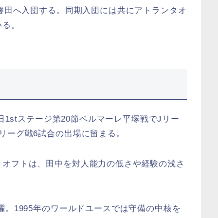
ロ磐田へ入団する。同期入団には共にアトランタオ
いる。
日1stステージ第20節ベルマーレ平塚戦でJリー
リーグ戦6試合の出場に留まる。
・オフトは、田中を対人能力の低さや経験の浅さ
。
躍。1995年のワールドユースでは守備の中核を