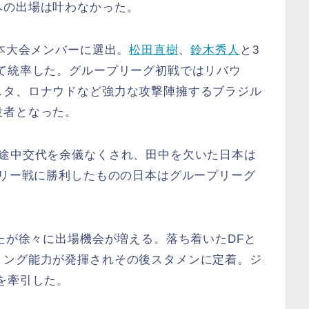
への出場は叶わなかった。
は本大会メンバーに選出。
松田直樹
、
鈴木秀人
と3
て統率した。グループリーグ初戦ではリバウ
スタ、ロナウドなど強力な攻撃陣擁するブラジル
役者となった。
し途中交代を余儀なくされ、田中を欠いた日本は
ガリー戦に勝利したものの日本はグループリーグ
ったが徐々に出場機会が増える。落ち着いたDFと
リング能力が発揮されその後スタメンに定着。ジ
を牽引した。