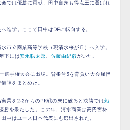
大会では優勝に貢献、田中自身も得点王に選ばれ
へ進学。ここで田中はDFに転向する。
清水市立商業高等学校（現清水桜が丘）へ入学。
年下には
安永聡太郎
、
佐藤由紀彦
がいた。
ー選手権大会に出場。背番号5を背負い大会屈指
守備陣をまとめた。
実業を2-2からのPK戦の末に破ると決勝では
船
国優勝を果たした。この年、清水商業は高円宮杯
、田中はユース日本代表にも選出された。