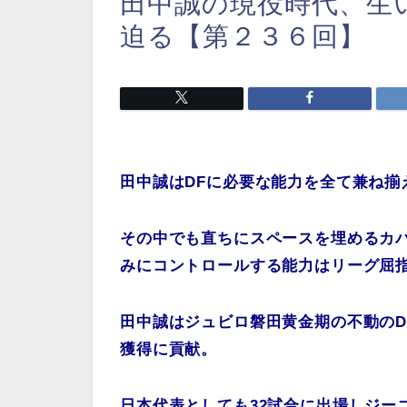
田中誠の現役時代、生
迫る【第２３６回】
田中誠はDFに必要な能力を全て兼ね揃
その中でも直ちにスペースを埋めるカ
みにコントロールする能力はリーグ屈
田中誠はジュビロ磐田黄金期の不動のD
獲得に貢献。
日本代表としても32試合に出場しジー