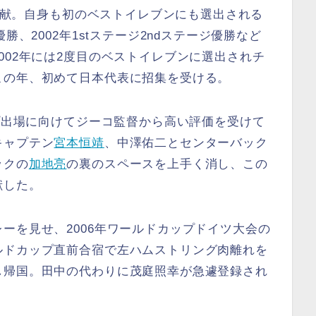
に貢献。自身も初のベストイレブンにも選出される
勝、2002年1stステージ2ndステージ優勝など
002年には2度目のベストイレブンに選出されチ
この年、初めて日本代表に招集を受ける。
ップ出場に向けてジーコ監督から高い評価を受けて
キャプテン
宮本恒靖
、中澤佑二とセンターバック
ックの
加地亮
の裏のスペースを上手く消し、この
献した。
ーを見せ、2006年ワールドカップドイツ大会の
ルドカップ直前合宿で左ハムストリング肉離れを
し帰国。田中の代わりに茂庭照幸が急遽登録され