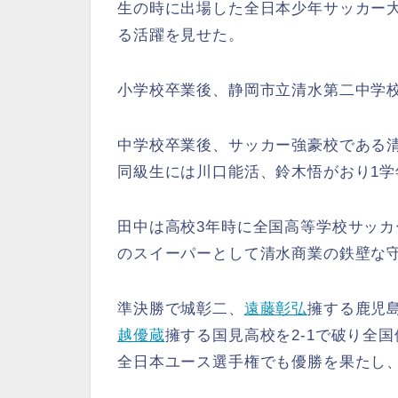
生の時に出場した全日本少年サッカー
る活躍を見せた。
小学校卒業後、静岡市立清水第二中学校
中学校卒業後、サッカー強豪校である
同級生には川口能活、鈴木悟がおり1学
田中は高校3年時に全国高等学校サッカ
のスイーパーとして清水商業の鉄壁な
準決勝で城彰二、
遠藤彰弘
擁する鹿児島
越優蔵
擁する国見高校を2-1で破り全
全日本ユース選手権でも優勝を果たし