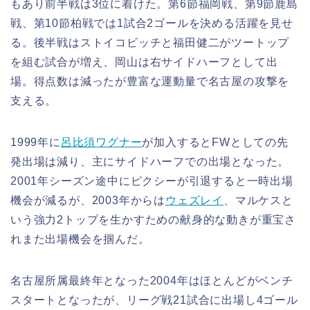
もあり前半戦は3位に着けた。第6節福岡戦、第9節鹿島
戦、第10節柏戦では1試合2ゴールを決める活躍を見せ
る。後半戦はストイコビッチと福田健二がツートップ
を組む試合が増え、岡山は右サイドハーフとして出
場。得点数は減ったが豊富な運動量で名古屋の攻撃を
支える。
1999年に
呂比須ワグナー
が加入するとFWとしての先
発出場は減り、主にサイドハーフでの出場となった。
2001年シーズン途中にピクシーが引退すると一時出場
機会が減るが、2003年からは
ウェズレイ
、マルケスと
いう強力2トップを生かすための献身的な動きが重宝さ
れまた出場機会を掴んだ。
名古屋所属最終年となった2004年はほとんどがベンチ
スタートとなったが、リーグ戦21試合に出場し4ゴール