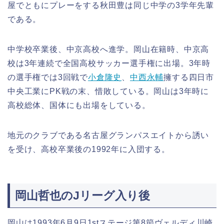
屋でともにプレーをする秋田豊は同じ中学の3学年先輩
である。
中学校卒業後、中京高校へ進学。岡山在籍時、中京高
校は3年連続で全国高校サッカー選手権に出場。3年時
の選手権では3回戦で
小倉隆史
、
中西永輔
擁する四日市
中央工業にPK戦の末、惜敗している。岡山は3年時に
高校総体、国体にも出場をしている。
地元のクラブである名古屋グランパスエイトから誘い
を受け、高校卒業後の1992年に入団する。
岡山哲也のJリーグ入り後
岡山は1993年6月9日1stステージ第8節ヴェルディ川崎