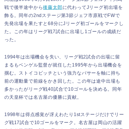
戦で後半途中から
後藤太郎
に代わってJリーグ初出場を
飾る。同年の2ndステージ第3節ジェフ市原戦でFWで
先発出場を果たすと68分にJリーグ初ゴールをマークし
た。この年はリーグ戦7試合に出場し1ゴールの成績だ
った。
1994年は出場機会を失い、リーグ戦2試合の出場に留
まるもベンゲル監督が就任した1995年から出場機会を
掴む。ストイコビッチという強力なパサーを軸に持ち
前の運動量で前線をかき回した。この年は途中出場も
多かったがリーグ戦40試合で10ゴールを決める。同年
の天皇杯では名古屋の優勝に貢献。
1998年は得点感覚が冴えわたり1stステージだけでリー
グ戦17試合で10ゴールをマーク。名古屋は岡山の活躍