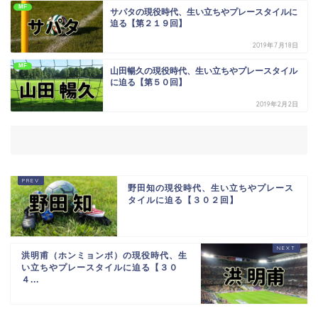
MF
サパタの現役時代、生い立ちやプレースタイルに
迫る【第２１９回】
2019年7月18日
MF
山田暢久の現役時代、生い立ちやプレースタイル
に迫る【第５０回】
2019年2月2日
野田知の現役時代、生い立ちやプレース
タイルに迫る【３０２回】
洪明甫（ホンミョンボ）の現役時代、生
い立ちやプレースタイルに迫る【３０
４...