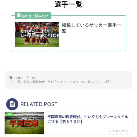
選手一覧
掲載しているサッカー選手一
覧
HOME
MF
岡山哲也の現役時代、生い立ちやプレースタイルに迫る【３０３回】
RELATED POST
DF
平岡宏章の現役時代、生い立ちやプレースタイル
に迫る【第３７２回】
2023年2月11日