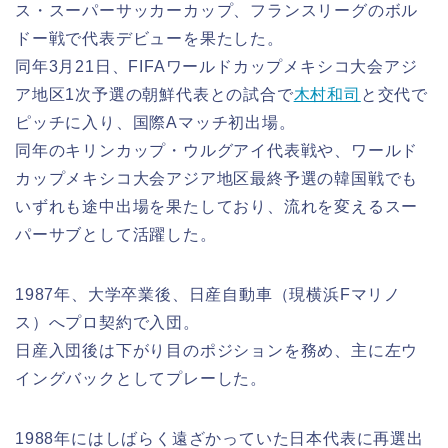
ス・スーパーサッカーカップ、フランスリーグのボル
ドー戦で代表デビューを果たした。
同年3月21日、FIFAワールドカップメキシコ大会アジ
ア地区1次予選の朝鮮代表との試合で
木村和司
と交代で
ピッチに入り、国際Aマッチ初出場。
同年のキリンカップ・ウルグアイ代表戦や、ワールド
カップメキシコ大会アジア地区最終予選の韓国戦でも
いずれも途中出場を果たしており、流れを変えるスー
パーサブとして活躍した。
1987年、大学卒業後、日産自動車（現横浜Fマリノ
ス）へプロ契約で入団。
日産入団後は下がり目のポジションを務め、主に左ウ
イングバックとしてプレーした。
1988年にはしばらく遠ざかっていた日本代表に再選出