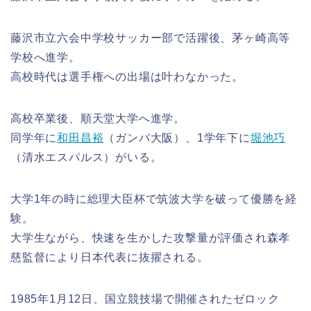
藤沢市立六会中学校サッカー部で活躍後、茅ヶ崎高等
学校へ進学。
高校時代は選手権への出場は叶わなかった。
高校卒業後、順天堂大学へ進学。
同学年に
和田昌裕
（ガンバ大阪）、1学年下に
堀池巧
（清水エスパルス）がいる。
大学1年の時に総理大臣杯で筑波大学を破って優勝を経
験。
大学生ながら、快速を生かした攻撃量が評価され森孝
慈監督により日本代表に抜擢される。
1985年1月12日、国立競技場で開催されたゼロック