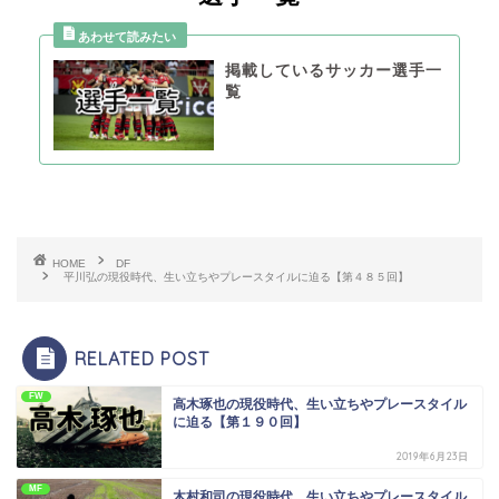
掲載しているサッカー選手一
覧
HOME
DF
平川弘の現役時代、生い立ちやプレースタイルに迫る【第４８５回】
RELATED POST
FW
高木琢也の現役時代、生い立ちやプレースタイル
に迫る【第１９０回】
2019年6月23日
MF
木村和司の現役時代、生い立ちやプレースタイル