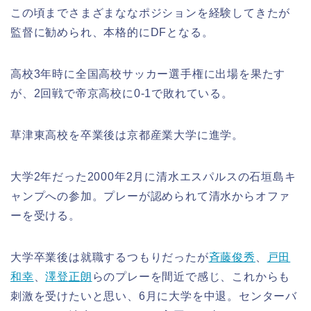
この頃までさまざまななポジションを経験してきたが
監督に勧められ、本格的にDFとなる。
高校3年時に全国高校サッカー選手権に出場を果たす
が、2回戦で帝京高校に0-1で敗れている。
草津東高校を卒業後は京都産業大学に進学。
大学2年だった2000年2月に清水エスパルスの石垣島キ
ャンプへの参加。プレーが認められて清水からオファ
ーを受ける。
大学卒業後は就職するつもりだったが
斉藤俊秀
、
戸田
和幸
、
澤登正朗
らのプレーを間近で感じ、これからも
刺激を受けたいと思い、6月に大学を中退。センターバ