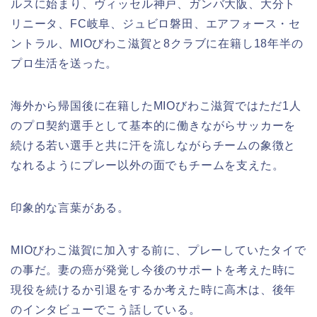
ルスに始まり、ヴィッセル神戸、ガンバ大阪、大分ト
リニータ、FC岐阜、ジュビロ磐田、エアフォース・セ
ントラル、MIOびわこ滋賀と8クラブに在籍し18年半の
プロ生活を送った。
海外から帰国後に在籍したMIOびわこ滋賀ではただ1人
のプロ契約選手として基本的に働きながらサッカーを
続ける若い選手と共に汗を流しながらチームの象徴と
なれるようにプレー以外の面でもチームを支えた。
印象的な言葉がある。
MIOびわこ滋賀に加入する前に、プレーしていたタイで
の事だ。妻の癌が発覚し今後のサポートを考えた時に
現役を続けるか引退をするか考えた時に高木は、後年
のインタビューでこう話している。