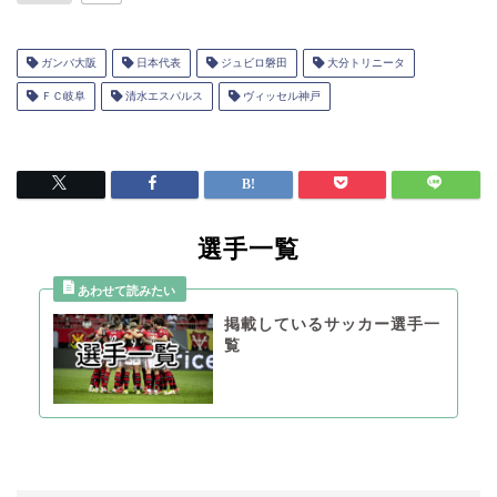
ガンバ大阪
日本代表
ジュビロ磐田
大分トリニータ
ＦＣ岐阜
清水エスパルス
ヴィッセル神戸
選手一覧
掲載しているサッカー選手一
覧