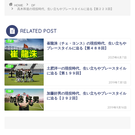
HOME
DF
高木和道の現役時代、生い立ちやプレースタイルに迫る【第２２３回】
RELATED POST
FW
崔龍洙（チェ・ヨンス）の現役時代、生い立ちや
プレースタイルに迫る【第４８８回】
2023年6月7日
GK
土肥洋一の現役時代、生い立ちやプレースタイル
に迫る【第１９９回】
2019年7月1日
GK
加藤好男の現役時代、生い立ちやプレースタイル
に迫る【２９２回】
2019年9月16日