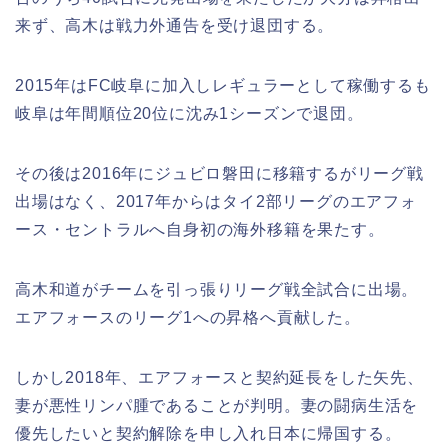
来ず、高木は戦力外通告を受け退団する。
2015年はFC岐阜に加入しレギュラーとして稼働するも
岐阜は年間順位20位に沈み1シーズンで退団。
その後は2016年にジュビロ磐田に移籍するがリーグ戦
出場はなく、2017年からはタイ2部リーグのエアフォ
ース・セントラルへ自身初の海外移籍を果たす。
高木和道がチームを引っ張りリーグ戦全試合に出場。
エアフォースのリーグ1への昇格へ貢献した。
しかし2018年、エアフォースと契約延長をした矢先、
妻が悪性リンパ腫であることが判明。妻の闘病生活を
優先したいと契約解除を申し入れ日本に帰国する。