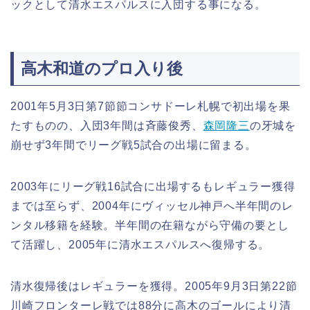
ックとして清水エスパルスに入団する事になる。
高木和道のプロ入り後
2001年5月3日第7節節コンサドーレ札幌で初出場を果
たすものの、入団3年間は斉藤俊秀、
森岡隆三
の牙城を
崩せず3年間でリーグ戦5試合の出場に留まる。
2003年にリーグ戦16試合に出場するもレギュラー獲得
までは至らず、2004年にヴィッセル神戸へ半年間のレ
ンタル移籍を経験。半年間の在籍ながら守備の要とし
て活躍し、2005年に清水エスパルスへ復帰する。
清水復帰後はレギュラーを獲得。2005年9月3日第22節
川崎フロンターレ戦では88分に高木のゴールにより清