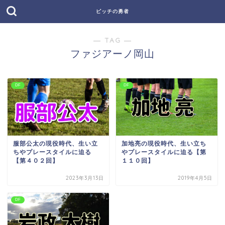
ピッチの勇者
― TAG ―
ファジアーノ岡山
DF
DF
服部公太の現役時代、生い立
加地亮の現役時代、生い立ち
ちやプレースタイルに迫る
やプレースタイルに迫る【第
【第４０２回】
１１０回】
2023年3月13日
2019年4月5日
DF