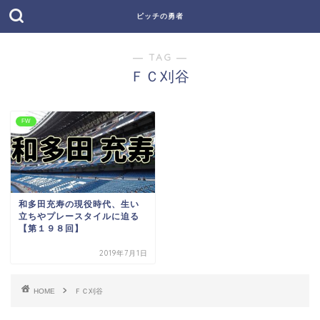
ピッチの勇者
― TAG ―
ＦＣ刈谷
FW
和多田充寿の現役時代、生い
立ちやプレースタイルに迫る
【第１９８回】
2019年7月1日
HOME
ＦＣ刈谷