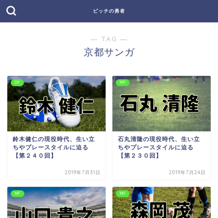
ピッチの勇者
― TAG ―
京都サンガ
DF
MF
鈴木健仁の現役時代、生い立
石丸清隆の現役時代、生い立
ちやプレースタイルに迫る
ちやプレースタイルに迫る
【第２４０回】
【第２３０回】
2019年7月31日
2019年7月24日
MF
MF