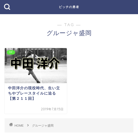
ピッチの勇者
― TAG ―
グルージャ盛岡
DF
中田洋介の現役時代、生い立
ちやプレースタイルに迫る
【第２１１回】
2019年7月15日
HOME
グルージャ盛岡