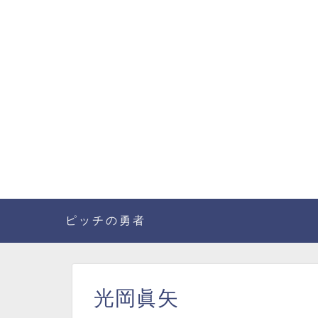
ピッチの勇者
光岡眞矢