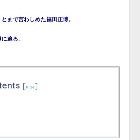
」とまで言わしめた福田正博。
博に迫る。
tents
[
]
hide