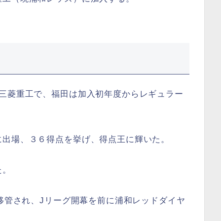
た三菱重工で、福田は加入初年度からレギュラー
に出場、３６得点を挙げ、得点王に輝いた。
た。
が移管され、Jリーグ開幕を前に浦和レッドダイヤ